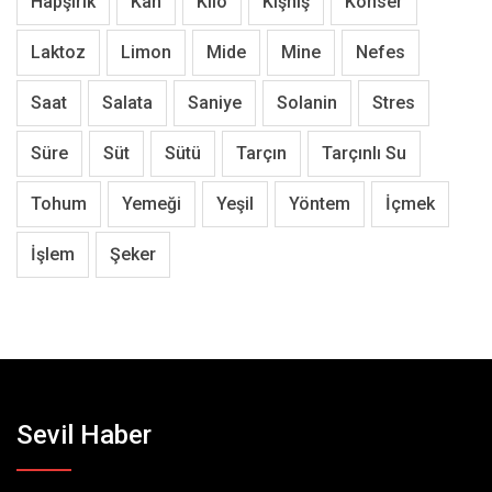
Hapşırık
Kan
Kilo
Kişniş
Konser
Laktoz
Limon
Mide
Mine
Nefes
Saat
Salata
Saniye
Solanin
Stres
Süre
Süt
Sütü
Tarçın
Tarçınlı Su
Tohum
Yemeği
Yeşil
Yöntem
İçmek
İşlem
Şeker
Sevil Haber