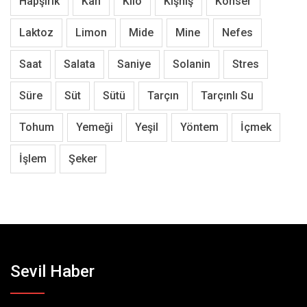
Hapşırık
Kan
Kilo
Kişniş
Konser
Laktoz
Limon
Mide
Mine
Nefes
Saat
Salata
Saniye
Solanin
Stres
Süre
Süt
Sütü
Tarçın
Tarçınlı Su
Tohum
Yemeği
Yeşil
Yöntem
İçmek
İşlem
Şeker
Sevil Haber