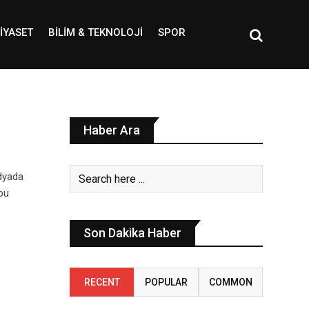
IYASET
BILIM & TEKNOLOJI
SPOR
Haber Ara
edyada
bu
Son Dakika Haber
RECENT
POPULAR
COMMON