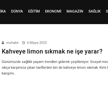
IKA
DÜNYA
EĞITIM
EKONOMI
MAGAZIN
SAĞLIK
S
muhabir
6 Mayıs 2025
Kahveye limon sıkmak ne işe yarar?
Günümüzde sağlıklı yaşam trendleri giderek çeşitleniyor. Sosyal m
sıkça karşımıza çıkan tariflerden biri de kahveye limon sıkmak. Kimi 
karışımı…