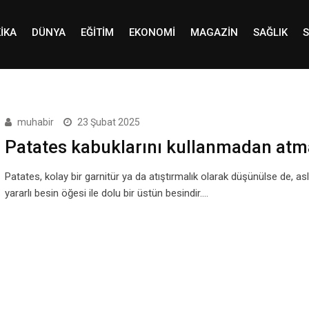
IKA
DÜNYA
EĞITIM
EKONOMI
MAGAZIN
SAĞLIK
S
muhabir
23 Şubat 2025
Patates kabuklarını kullanmadan atm
Patates, kolay bir garnitür ya da atıştırmalık olarak düşünülse de, as
yararlı besin öğesi ile dolu bir üstün besindir.…