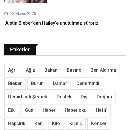
13 Mayıs 2025
Justin Bieber’dan Hailey’e unutulmaz sürpriz!
Etiketler
Ağrı
Ağız
Bakan
Basınç
Ben Aldırma
Bieber
Burun
Damar
Demirhindi
Demirhindi Şerbeti
Destek
Diş
Doğum
Etki
Gün
Haber
Haber oku
Hafif
Hapşırık
Kan
Kilo
Kişniş
Konser