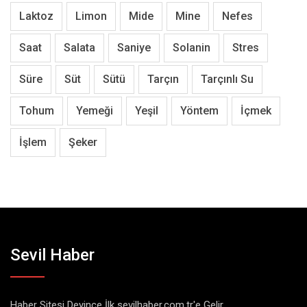
Laktoz
Limon
Mide
Mine
Nefes
Saat
Salata
Saniye
Solanin
Stres
Süre
Süt
Sütü
Tarçın
Tarçınlı Su
Tohum
Yemeği
Yeşil
Yöntem
İçmek
İşlem
Şeker
Sevil Haber
Haber Sitesi Deyince İlk sevilhaber.com.tr'e Gelir...