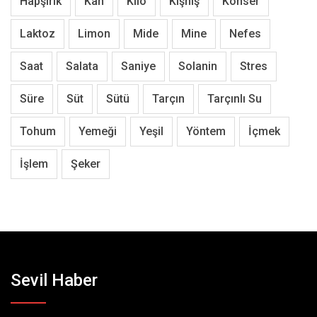
Hapşırık
Kan
Kilo
Kişniş
Konser
Laktoz
Limon
Mide
Mine
Nefes
Saat
Salata
Saniye
Solanin
Stres
Süre
Süt
Sütü
Tarçın
Tarçınlı Su
Tohum
Yemeği
Yeşil
Yöntem
İçmek
İşlem
Şeker
Sevil Haber