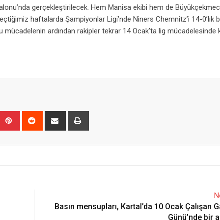
 Salonu’nda gerçekleştirilecek. Hem Manisa ekibi hem de Büyükçekme
geçtiğimiz haftalarda Şampiyonlar Ligi’nde Niners Chemnitz’i 14-0’lık b
 Bu mücadelenin ardından rakipler tekrar 14 Ocak’ta lig mücadelesinde 
Upon
umblr
Pinterest
Reddit
Share
Print
via
Email
N
Basın mensupları, Kartal’da 10 Ocak Çalışan G
Günü’nde bir a