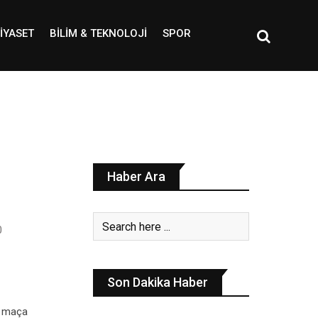
IYASET
BILIM & TEKNOLOJI
SPOR
Haber Ara
0
Son Dakika Haber
r maça