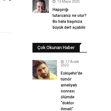
13 Mayıs 2025
Hapşırığı
tutarsanız ne olur?
Bu hata başınıza
büyük dert açabilir
Çok Okunan Haber
17 Aralık
2023
Eskişehir’de
tümör
ameliyatı
sonrası
ölümde
“doktor
ihmali”