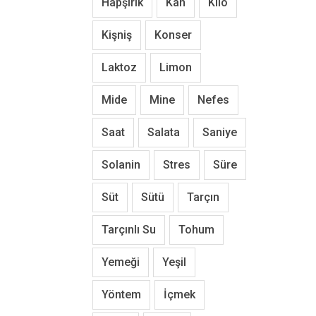
Hapşırık
Kan
Kilo
Kişniş
Konser
Laktoz
Limon
Mide
Mine
Nefes
Saat
Salata
Saniye
Solanin
Stres
Süre
Süt
Sütü
Tarçın
Tarçınlı Su
Tohum
Yemeği
Yeşil
Yöntem
İçmek