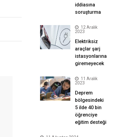
iddiasına
soruşturma
12 Aralık
2023
Elektriksiz
araçlar şarj
istasyonlarına
giremeyecek
11 Aralık
2023
Deprem
bölgesindeki
5 ilde 40 bin
öğrenciye
eğitim desteği