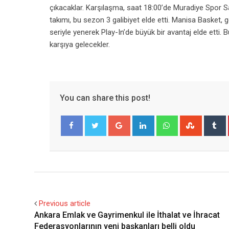
çıkacaklar. Karşılaşma, saat 18:00’de Muradiye Spor
takımı, bu sezon 3 galibiyet elde etti. Manisa Basket, 
seriyle yenerek Play-In’de büyük bir avantaj elde etti.
karşıya gelecekler.
You can share this post!
Google+
LinkedIn
Whatsapp
Stumble
T
Facebook
Twitter
Previous article
Ankara Emlak ve Gayrimenkul ile İthalat ve İhracat
Federasyonlarının yeni başkanları belli oldu