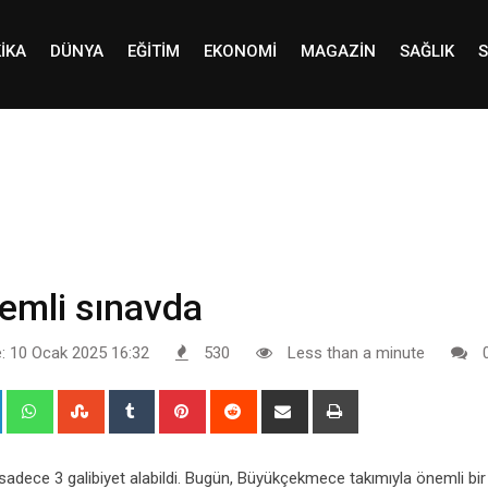
IKA
DÜNYA
EĞITIM
EKONOMI
MAGAZIN
SAĞLIK
S
emli sınavda
: 10 Ocak 2025 16:32
530
Less than a minute
+
LinkedIn
Whatsapp
StumbleUpon
Tumblr
Pinterest
Reddit
Share
Print
via
Email
 sadece 3 galibiyet alabildi. Bugün, Büyükçekmece takımıyla önemli bi