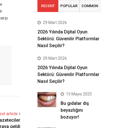
ce
RECENT
POPULAR
COMMON
ir
karşı
29 Mart 2026
2026 Yılında Dijital Oyun
Sektörü: Güvenilir Platformlar
Nasıl Seçilir?
29 Mart 2026
2026 Yılında Dijital Oyun
Sektörü: Güvenilir Platformlar
Nasıl Seçilir?
15 Mayıs 2025
Bu gıdalar diş
beyazlığını
ext article
bozuyor!
azeteciler
raya geldi