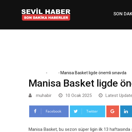
Skip
to
SON DAK
content
-
-
Home
Spor
Manisa Basket ligde önemli sınavda
Manisa Basket ligde ön
muhabir
10 Ocak 2025
Latest Update
Google
Facebook
Twitter
Manisa Basket, bu sezon süper ligin ilk 13 haftasında