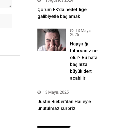
11 Ağustos 2024
Çorum FK’da hedef lige
galibiyetle başlamak
13 Mayıs
2025
Hapşırığı
tutarsanız ne
olur? Bu hata
başınıza
büyük dert
açabilir
13 Mayıs 2025
Justin Bieber’dan Hailey’e
unutulmaz sürpriz!