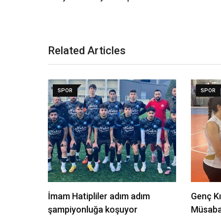
Related Articles
SPOR
SPOR
İmam Hatipliler adım adım
Genç Kı
şampiyonluğa koşuyor
Müsaba