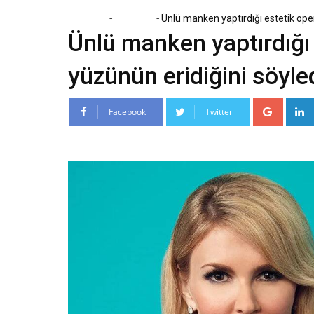
-
-
Home
Magazin
Ünlü manken yaptırdığı estetik ope
Ünlü manken yaptırdığı
yüzünün eridiğini söyled
Google
Facebook
Twitter