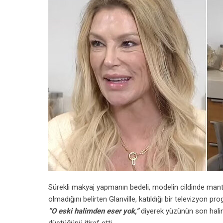
Sürekli makyaj yapmanın bedeli, modelin cildinde manta
olmadığını belirten Glanville, katıldığı bir televizyon 
“O eski halimden eser yok,”
diyerek yüzünün son halin
düştüğünü itiraf etti.