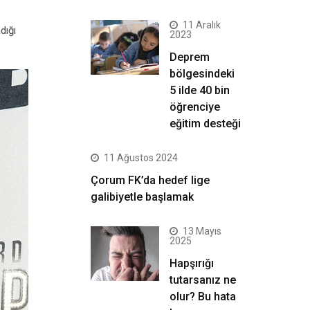
11 Aralık
dığı
2023
Deprem
bölgesindeki
5 ilde 40 bin
öğrenciye
eğitim desteği
11 Ağustos 2024
Çorum FK’da hedef lige
galibiyetle başlamak
13 Mayıs
2025
Hapşırığı
tutarsanız ne
olur? Bu hata