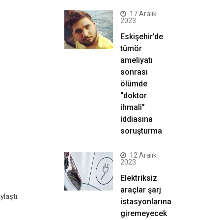
17 Aralık
2023
Eskişehir’de
tümör
ameliyatı
sonrası
ölümde
“doktor
ihmali”
iddiasına
soruşturma
12 Aralık
2023
Elektriksiz
araçlar şarj
ylaştı.
istasyonlarına
giremeyecek