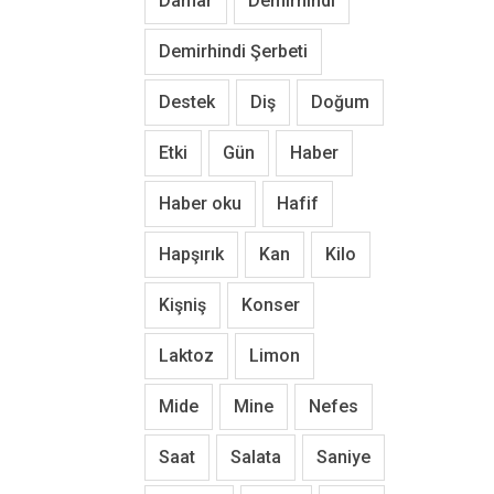
Damar
Demirhindi
Demirhindi Şerbeti
Destek
Diş
Doğum
Etki
Gün
Haber
Haber oku
Hafif
Hapşırık
Kan
Kilo
Kişniş
Konser
Laktoz
Limon
Mide
Mine
Nefes
Saat
Salata
Saniye