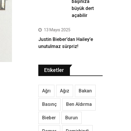
başınıza
büyük dert
açabilir
13 Mayıs 2025
Justin Bieber’dan Hailey’e
unutulmaz sürpriz!
Etiketler
Ağrı
Ağız
Bakan
Basınç
Ben Aldırma
Bieber
Burun