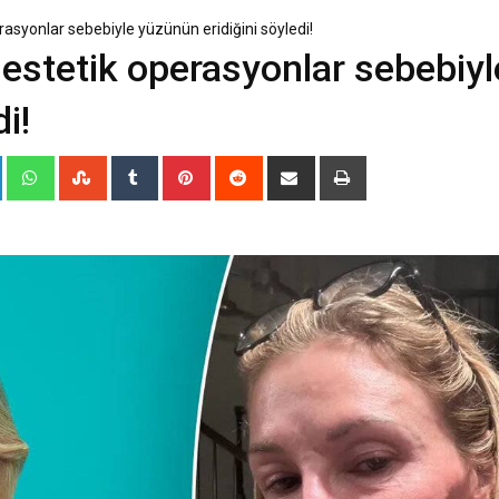
rasyonlar sebebiyle yüzünün eridiğini söyledi!
 estetik operasyonlar sebebiyl
i!
+
LinkedIn
Whatsapp
StumbleUpon
Tumblr
Pinterest
Reddit
Share
Print
via
Email